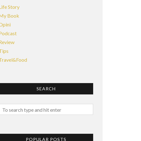
Life Story
My Book
Opini
Podcast
Review
Tips
Travel&Food
SEARCH
POPULAR POSTS