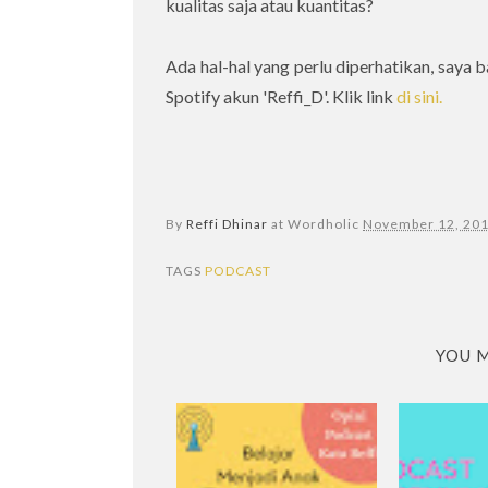
kualitas saja atau kuantitas?
Ada hal-hal yang perlu diperhatikan, saya 
Spotify akun 'Reffi_D'. Klik link
di sini.
By
Reffi Dhinar
at Wordholic
November 12, 20
TAGS
PODCAST
YOU M