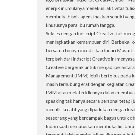
enerjik ini, mulanya menekuni aktivitas tu
membuka bisnis agensi naskah sendiri yan
khususnya para ibu rumah tangga.
Sukses dengan Indscript Creative, tak meng
meningkatkan kemampuan diri. Berbekal ke
bersama timnya mendirikan Indari Mastuti
terpisah dari Indscript Creative ini menyasa
Creative bergerak untuk menjadi perantara 
Management (IMM) lebih berfokus pada keg
masih terhubung erat dengan kegiatan creat
IMM akan melatih kliennya dalam membuat t
speaking tak hanya secara personal tetapi 
menulis kreatif yang dipadukan dengan keah
seseorang yang berdampak bagus untuk dirin
Indari saat memutuskan membuka lini baru
tersebut telah membuktikan jika mengikuti