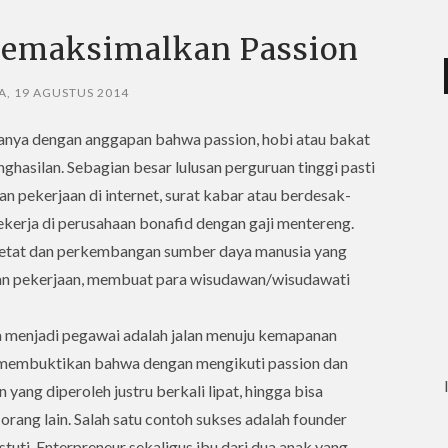
emaksimalkan Passion
A, 19 AGUSTUS 2014
nya dengan anggapan bahwa passion, hobi atau bakat
nghasilan. Sebagian besar lulusan perguruan tinggi pasti
n pekerjaan di internet, surat kabar atau berdesak-
ekerja di perusahaan bonafid dengan gaji mentereng.
ketat dan perkembangan sumber daya manusia yang
an pekerjaan, membuat para wisudawan/wisudawati
 menjadi pegawai adalah jalan menuju kemapanan
ng membuktikan bahwa dengan mengikuti passion dan
 yang diperoleh justru berkali lipat, hingga bisa
rang lain. Salah satu contoh sukses adalah founder
stuti. Enterpreneur sekaligus ibu dari dua anak yang