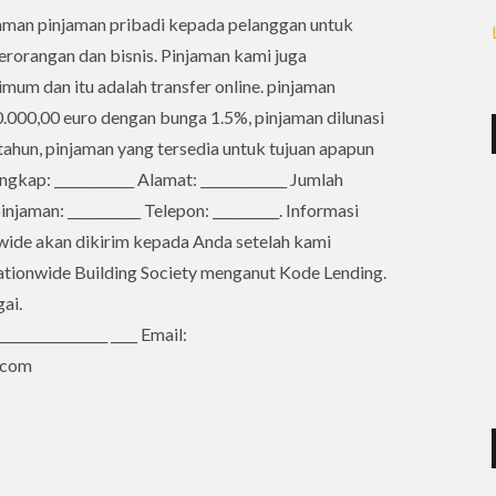
aman pinjaman pribadi kepada pelanggan untuk
erorangan dan bisnis. Pinjaman kami juga
um dan itu adalah transfer online. pinjaman
.000,00 euro dengan bunga 1.5%, pinjaman dilunasi
tahun, pinjaman yang tersedia untuk tujuan apapun
kap: ____________ Alamat: _____________ Jumlah
njaman: ___________ Telepon: __________. Informasi
nwide akan dikirim kepada Anda setelah kami
ationwide Building Society menganut Kode Lending.
ai.
_______________ ____ Email:
.com