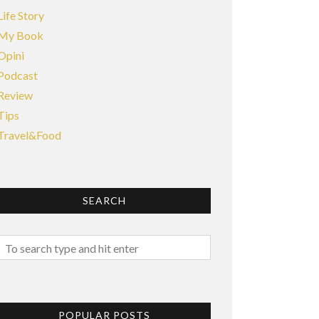
Life Story
My Book
Opini
Podcast
Review
Tips
Travel&Food
SEARCH
POPULAR POSTS