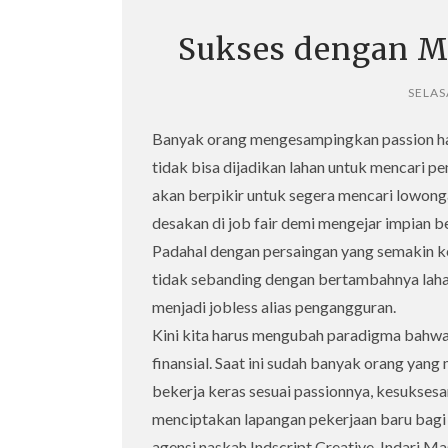
Sukses dengan M
SELAS
Banyak orang mengesampingkan passion ha
tidak bisa dijadikan lahan untuk mencari pe
akan berpikir untuk segera mencari lowonga
desakan di job fair demi mengejar impian b
Padahal dengan persaingan yang semakin 
tidak sebanding dengan bertambahnya lah
menjadi jobless alias pengangguran.
Kini kita harus mengubah paradigma bahwa
finansial. Saat ini sudah banyak orang ya
bekerja keras sesuai passionnya, kesuksesan
menciptakan lapangan pekerjaan baru bagi o
agensi naskah Indscript Creative, Indari Ma