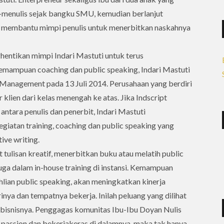
lis-menulis sejak bangku SMU, kemudian berlanjut
g membantu mimpi penulis untuk menerbitkan naskahnya
hentikan mimpi Indari Mastuti untuk terus
mampuan coaching dan public speaking, Indari Mastuti
 Management pada 13 Juli 2014. Perusahaan yang berdiri
r klien dari kelas menengah ke atas. Jika Indscript
antara penulis dan penerbit, Indari Mastuti
iatan training, coaching dan public speaking yang
ive writing.
ulisan kreatif, menerbitkan buku atau melatih public
juga dalam in-house training di instansi. Kemampuan
lian public speaking, akan meningkatkan kinerja
ya dan tempatnya bekerja. Inilah peluang yang dilihat
 bisnisnya. Penggagas komunitas Ibu-Ibu Doyan Nulis
 passion dan bekerjakeras di dalamnya, maka tak hanya