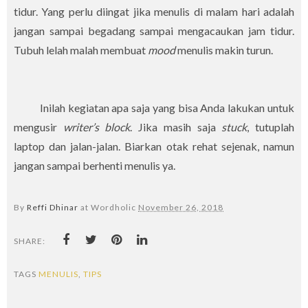
tidur. Yang perlu diingat jika menulis di malam hari adalah
jangan sampai begadang sampai mengacaukan jam tidur.
Tubuh lelah malah membuat
mood
menulis makin turun.
Inilah kegiatan apa saja yang bisa Anda lakukan untuk
mengusir
writer’s block
. Jika masih saja
stuck
, tutuplah
laptop dan jalan-jalan. Biarkan otak rehat sejenak, namun
jangan sampai berhenti menulis ya.
By
Reffi Dhinar
at Wordholic
November 26, 2018
SHARE:
TAGS
MENULIS
,
TIPS