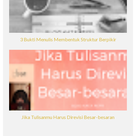
3 Bukti Menulis Membentuk Struktur Berpikir
Jika Tulisanmu Harus Direvisi Besar-besaran