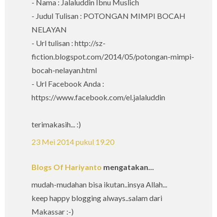
- Nama : Jalaluddin Ibnu Muslich
- Judul Tulisan : POTONGAN MIMPI BOCAH
NELAYAN
- Url tulisan : http://sz-
fiction.blogspot.com/2014/05/potongan-mimpi-
bocah-nelayan.html
- Url Facebook Anda :
https://www.facebook.com/el.jalaluddin
terimakasih... :)
23 Mei 2014 pukul 19.20
Blogs Of Hariyanto
mengatakan...
mudah-mudahan bisa ikutan..insya Allah...
keep happy blogging always..salam dari
Makassar :-)