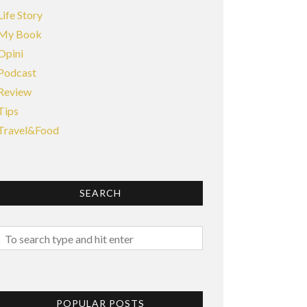
Life Story
My Book
Opini
Podcast
Review
Tips
Travel&Food
SEARCH
POPULAR POSTS