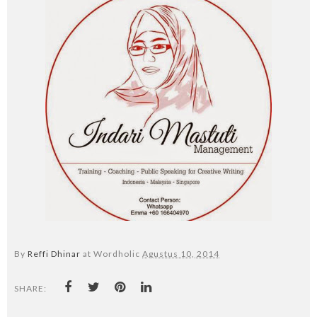
By
Reffi Dhinar
at Wordholic
Agustus 10, 2014
SHARE: