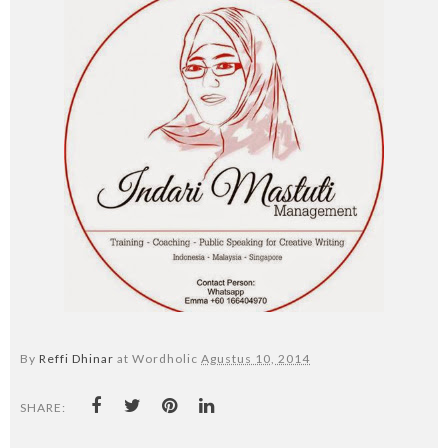
By
Reffi Dhinar
at Wordholic
Agustus 10, 2014
SHARE: