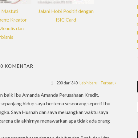
i Mastuti
Jalani Hobi Positif dengan
nt: Kreator
ISIC Card
enulis dan
bisnis
40 KOMENTAR
1 – 200 dari 340
Lebih baru›
Terbaru»
an baik Ibu Amanda Amanda Perusahaan Kredit.
n sepanjang hidup saya bertemu seseorang seperti Ibu
ngka. Saya Husnah dan saya meluangkan waktu saya
karena dia akhirnya menawarkan apa tidak ada orang
yang sangat besar dengan debitur dan Bank dan kita