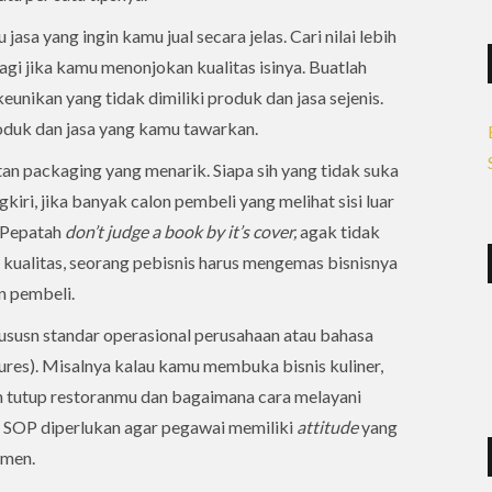
asa yang ingin kamu jual secara jelas. Cari nilai lebih
lagi jika kamu menonjokan kualitas isinya. Buatlah
eunikan yang tidak dimiliki produk dan jasa sejenis.
duk dan jasa yang kamu tawarkan.
an packaging yang menarik. Siapa sih yang tidak suka
iri, jika banyak calon pembeli yang melihat sisi luar
. Pepatah
don’t judge a book by it’s cover,
agak tidak
 kualitas, seorang pebisnis harus mengemas bisnisnya
n pembeli.
ususn standar operasional perusahaan atau bahasa
res). Misalnya kalau kamu membuka bisnis kuliner,
an tutup restoranmu dan bagaimana cara melayani
. SOP diperlukan agar pegawai memiliki
attitude
yang
umen.