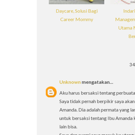
Daycare, Solusi Bagi
Indar
Career Mommy
Manageme
Utama M
Ber
3
Unknown
mengatakan...
Aku harus bersaksi tentang perbuat
Saya tidak pernah berpikir saya aka
Amanda. Dia adalah permata yang la
untuk bersaksi tentang Ibu Amanda 
lain bisa.
Saya dan suami saya masuk ke utang 