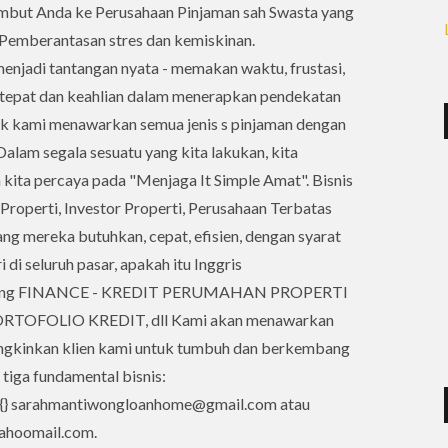
mbut Anda ke Perusahaan Pinjaman sah Swasta yang
Pemberantasan stres dan kemiskinan.
enjadi tantangan nyata - memakan waktu, frustasi,
g tepat dan keahlian dalam menerapkan pendekatan
aik kami menawarkan semua jenis s pinjaman dengan
Dalam segala sesuatu yang kita lakukan, kita
 kita percaya pada "Menjaga It Simple Amat". Bisnis
perti, Investor Properti, Perusahaan Terbatas
ng mereka butuhkan, cepat, efisien, dengan syarat
di seluruh pasar, apakah itu Inggris
ing FINANCE - KREDIT PERUMAHAN PROPERTI
TOFOLIO KREDIT, dll Kami akan menawarkan
ngkinkan klien kami untuk tumbuh dan berkembang
 tiga fundamental bisnis:
da {} sarahmantiwongloanhome@gmail.com atau
ahoomail.com.