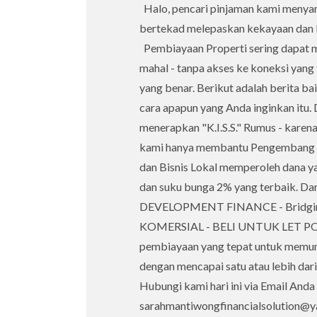
Halo, pencari pinjaman kami menya
bertekad melepaskan kekayaan dan 
Pembiayaan Properti sering dapat m
mahal - tanpa akses ke koneksi yan
yang benar. Berikut adalah berita b
cara apapun yang Anda inginkan itu. 
menerapkan "K.I.S.S." Rumus - karena
kami hanya membantu Pengembang Pro
dan Bisnis Lokal memperoleh dana ya
dan suku bunga 2% yang terbaik. Dari 
DEVELOPMENT FINANCE - Bridg
KOMERSIAL - BELI UNTUK LET POR
pembiayaan yang tepat untuk memu
dengan mencapai satu atau lebih dari
Hubungi kami hari ini via Email An
sarahmantiwongfinancialsolution@y