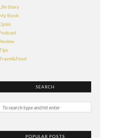
Life Story
My Book
Opini
Podcast
Review
Tips
Travel&Food
SEARCH
POPULAR POSTS