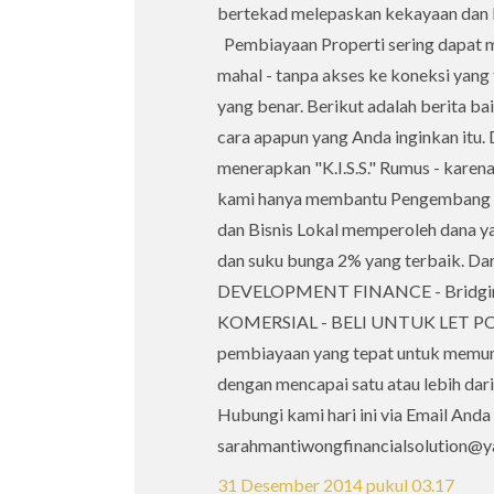
bertekad melepaskan kekayaan dan 
Pembiayaan Properti sering dapat m
mahal - tanpa akses ke koneksi yan
yang benar. Berikut adalah berita b
cara apapun yang Anda inginkan itu. 
menerapkan "K.I.S.S." Rumus - karena
kami hanya membantu Pengembang Pro
dan Bisnis Lokal memperoleh dana ya
dan suku bunga 2% yang terbaik. Dari 
DEVELOPMENT FINANCE - Bridg
KOMERSIAL - BELI UNTUK LET POR
pembiayaan yang tepat untuk memu
dengan mencapai satu atau lebih dari
Hubungi kami hari ini via Email An
sarahmantiwongfinancialsolution@y
31 Desember 2014 pukul 03.17