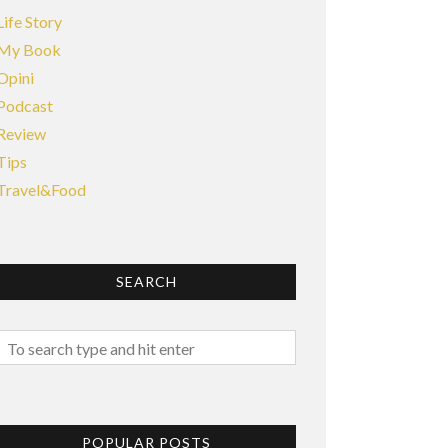
Life Story
My Book
Opini
Podcast
Review
Tips
Travel&Food
SEARCH
POPULAR POSTS