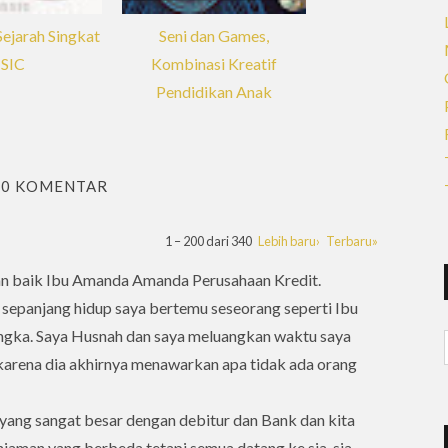
ejarah Singkat
Seni dan Games,
ISIC
Kombinasi Kreatif
Pendidikan Anak
40 KOMENTAR
1 – 200 dari 340
Lebih baru›
Terbaru»
an baik Ibu Amanda Amanda Perusahaan Kredit.
n sepanjang hidup saya bertemu seseorang seperti Ibu
ngka. Saya Husnah dan saya meluangkan waktu saya
karena dia akhirnya menawarkan apa tidak ada orang
yang sangat besar dengan debitur dan Bank dan kita
njaman yang berbeda tetapi semua datang ke sia-sia.