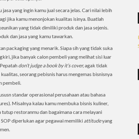
asa yang ingin kamu jual secara jelas. Cari nilai lebih
lagi jika kamu menonjokan kualitas isinya. Buatlah
eunikan yang tidak dimiliki produk dan jasa sejenis.
duk dan jasa yang kamu tawarkan.
an packaging yang menarik. Siapa sih yang tidak suka
iri, jika banyak calon pembeli yang melihat sisi luar
. Pepatah
don’t judge a book by it’s cover,
agak tidak
 kualitas, seorang pebisnis harus mengemas bisnisnya
n pembeli.
ususn standar operasional perusahaan atau bahasa
res). Misalnya kalau kamu membuka bisnis kuliner,
an tutup restoranmu dan bagaimana cara melayani
. SOP diperlukan agar pegawai memiliki
attitude
yang
umen.