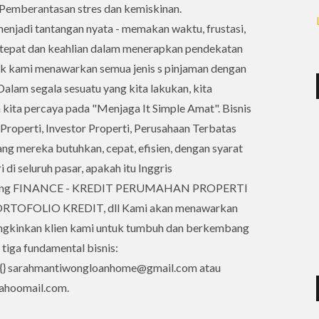
Pemberantasan stres dan kemiskinan.
enjadi tantangan nyata - memakan waktu, frustasi,
g tepat dan keahlian dalam menerapkan pendekatan
aik kami menawarkan semua jenis s pinjaman dengan
Dalam segala sesuatu yang kita lakukan, kita
 kita percaya pada "Menjaga It Simple Amat". Bisnis
perti, Investor Properti, Perusahaan Terbatas
ng mereka butuhkan, cepat, efisien, dengan syarat
di seluruh pasar, apakah itu Inggris
ing FINANCE - KREDIT PERUMAHAN PROPERTI
TOFOLIO KREDIT, dll Kami akan menawarkan
ngkinkan klien kami untuk tumbuh dan berkembang
 tiga fundamental bisnis:
da {} sarahmantiwongloanhome@gmail.com atau
ahoomail.com.